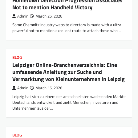
Hometown Detection Progression Associates
Not to mention Handheld Victory
Admin
March 25, 2026
Some Chemnitz industry website directory is made with a ultra
powerful not to mention excellent route to attach those who…
BLOG
Leipziger Online-Branchenverzeichnis: Eine
umfassende Anleitung zur Suche und
Vermarktung von Kleinunternehmen in Leipzig
Admin
March 15, 2026
Leipzig hat sich zu einem der am schnellsten wachsenden Märkte
Deutschlands entwickelt und zieht Menschen, Investoren und
Unternehmen aus der…
BLOG