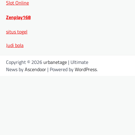
Slot Online
Zenplay168
situs togel
Judi bola
Copyright © 2026
urbanetage
| Ultimate
News by
Ascendoor
| Powered by
WordPress
.