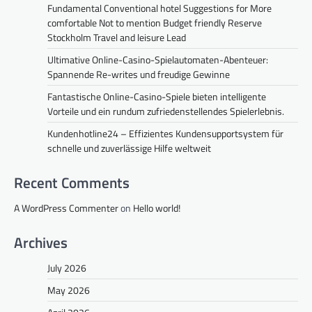
Fundamental Conventional hotel Suggestions for More
a
comfortable Not to mention Budget friendly Reserve
t
Stockholm Travel and leisure Lead
i
Ultimative Online-Casino-Spielautomaten-Abenteuer:
o
Spannende Re-writes und freudige Gewinne
n
Fantastische Online-Casino-Spiele bieten intelligente
Vorteile und ein rundum zufriedenstellendes Spielerlebnis.
Kundenhotline24 – Effizientes Kundensupportsystem für
schnelle und zuverlässige Hilfe weltweit
Recent Comments
A WordPress Commenter
on
Hello world!
Archives
July 2026
May 2026