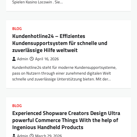
Spielen Kasino Locowin . Sie…
BLOG
Kundenhotline24 – Effizientes
Kundensupportsystem für schnelle und
zuverlässige Hilfe weltweit
Admin
April 16, 2026
Kundenhotline24 steht für moderne Kundensupportsysteme,
pass on Nutzern through einer zunehmend digitalen Welt
schnelle und zuverlässige Unterstützung bieten. Mit der…
BLOG
Experienced Shopware Creators Design Ultra
powerful Commerce Things With the help of
Ingenious Handheld Products
Admin
March 29, 2026