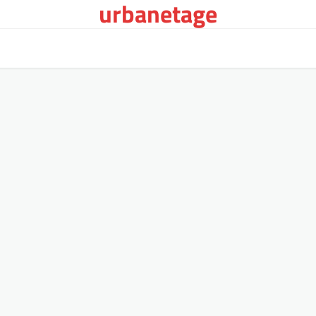
urbanetage