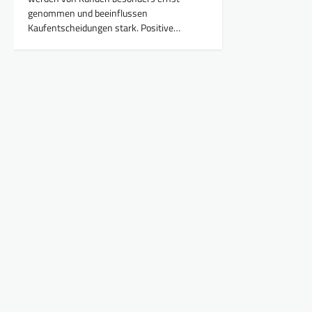
genommen und beeinflussen
Kaufentscheidungen stark. Positive…