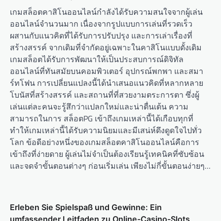
เกมสล็อตคาสิโนออนไลน์กำลังได้รับความสนใจจากผู้เล่น
ออนไลน์จำนวนมาก เนื่องจากรูปแบบการเล่นที่รวดเร็ว
ผสานกับแนวคิดที่ได้รับการปรับปรุง และการเล่าเรื่องที่
สร้างสรรค์ จากเดิมที่จำกัดอยู่เฉพาะในคาสิโนแบบดั้งเดิม
เกมสล็อตได้รับการพัฒนาให้เป็นประสบการณ์ดิจิทัล
ออนไลน์ที่ทันสมัยบนคอมพิวเตอร์ อุปกรณ์พกพา และสมา
ร์ทโฟน การเปลี่ยนแปลงนี้ได้นำเสนอแนวคิดที่หลากหลาย
โบนัสที่สร้างสรรค์ และสถานที่ที่สวยงามตระการตา ซึ่งผู้
เล่นแต่ละคนจะรู้สึกว่าแปลกใหม่และน่าตื่นเต้น ความ
สามารถในการ สล็อตPG เข้าถึงเกมเหล่านี้ได้เกือบทุกที่
ทำให้เกมเหล่านี้ได้รับความนิยมและมีเสน่ห์ดึงดูดใจไปทั่ว
โลก ข้อดีอย่างหนึ่งของเกมสล็อตคาสิโนออนไลน์คือการ
เข้าถึงที่ง่ายดาย ผู้เล่นไม่จำเป็นต้องเรียนรู้เทคนิคที่ซับซ้อน
และจดจำขั้นตอนต่างๆ ก่อนเริ่มเล่น เพียงไม่กี่ขั้นตอนง่ายๆ…
Erleben Sie Spielspaß und Gewinne: Ein
umfassender Leitfaden zu Online-Casino-Slots