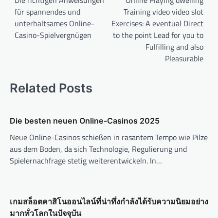
Die richtigen Anweisungen
Online Playing dwelling
für spannendes und
Training video video slot
s
unterhaltsames Online-
Exercises: A eventual Direct
t
Casino-Spielvergnügen
to the point Lead for you to
n
Fulfilling and also
a
Pleasurable
v
Related Posts
i
g
a
Die besten neuen Online-Casinos 2025
t
Neue Online-Casinos schießen in rasantem Tempo wie Pilze
i
aus dem Boden, da sich Technologie, Regulierung und
Spielernachfrage stetig weiterentwickeln. In…
o
n
เกมสล็อตคาสิโนออนไลน์ที่น่าทึ่งกำลังได้รับความนิยมอย่าง
มากทั่วโลกในปัจจุบัน